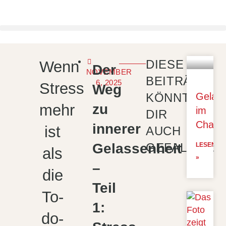
DIESE
Wenn
Der
NOVEMBER
BEITRÄGE
6, 2025
Stress
Weg
KÖNNTEN
Gelass
mehr
zu
im
DIR
Chaos
innerer
ist
AUCH
Gelassenheit
GEFALLEN:
LESEN
als
»
–
die
Teil
To-
1:
do-