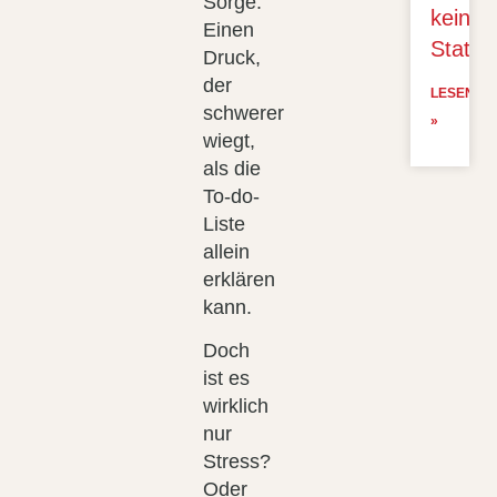
Sorge.
kein
Einen
Statu
Druck,
der
LESEN
schwerer
»
wiegt,
als die
To-do-
Liste
allein
erklären
kann.
Doch
ist es
wirklich
nur
Stress?
Oder