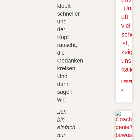
klopft
„Unper
schneller
oft
und
viel
der
schön
Kopf
ist,
rauscht,
zeigt
die
uns
Gedanken
kreisen.
Italien
Und
LESEN
dann
»
sagen
wir:
„Ich
bin
einfach
nur