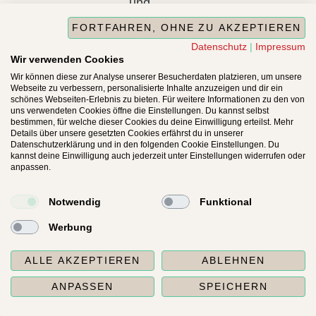
und
Akzeptanz.
FORTFAHREN, OHNE ZU AKZEPTIEREN
Erkenne
Datenschutz
|
Impressum
deine
Wir verwenden Cookies
Stressauslöser,
Wir können diese zur Analyse unserer Besucherdaten platzieren, um unsere
Webseite zu verbessern, personalisierte Inhalte anzuzeigen und dir ein
nicht
schönes Webseiten-Erlebnis zu bieten. Für weitere Informationen zu den von
nur im
uns verwendeten Cookies öffne die Einstellungen. Du kannst selbst
bestimmen, für welche dieser Cookies du deine Einwilligung erteilst. Mehr
Außen
Details über unsere gesetzten Cookies erfährst du in unserer
(To-
Datenschutzerklärung und in den folgenden Cookie Einstellungen. Du
kannst deine Einwilligung auch jederzeit unter Einstellungen widerrufen oder
dos,
anpassen.
Job,
ernergieaubende
Notwendig
Funktional
Menschen
Werbung
und
Situationen),
ALLE AKZEPTIEREN
ABLEHNEN
sondern
auch
ANPASSEN
SPEICHERN
die in