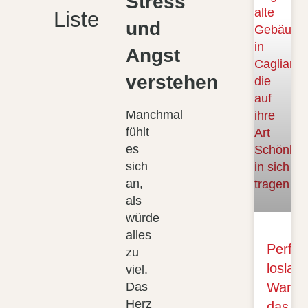
Stress
Liste
und
Angst
verstehen
Manchmal
fühlt
es
sich
an,
als
würde
alles
Perfek
zu
loslas
viel.
Waru
Das
Herz
das